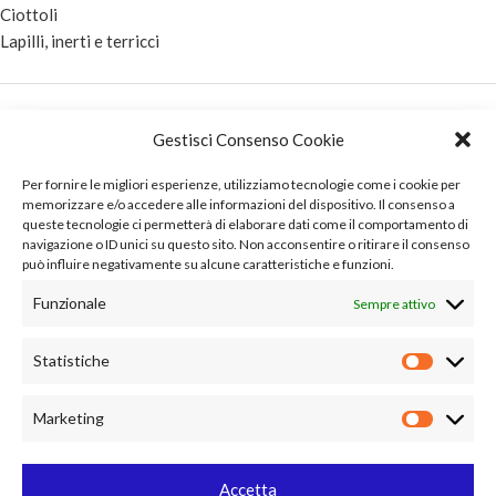
Ciottoli
Lapilli, inerti e terricci
Privacy Policy
Gestisci Consenso Cookie
Cookie Policy (UE)
Per fornire le migliori esperienze, utilizziamo tecnologie come i cookie per
memorizzare e/o accedere alle informazioni del dispositivo. Il consenso a
queste tecnologie ci permetterà di elaborare dati come il comportamento di
navigazione o ID unici su questo sito. Non acconsentire o ritirare il consenso
Contatti e posizione
può influire negativamente su alcune caratteristiche e funzioni.
Funzionale
Sempre attivo
Via Delle Case 54, Loc. Pieve Al Toppo – 52041 Civitella (AR)
Statistiche
+39 335 318098
Marketing
info@maisanopietre.com
Accetta