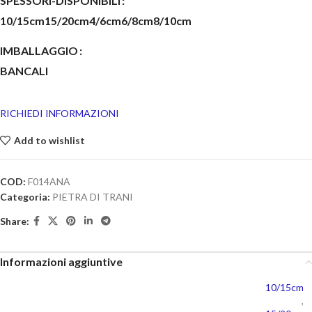
SPESSORI-DISPONIBILI
10/15cm
15/20cm
4/6cm
6/8cm
8/10cm
IMBALLAGGIO
BANCALI
RICHIEDI INFORMAZIONI
Add to wishlist
COD:
F014ANA
Categoria:
PIETRA DI TRANI
Share:
Informazioni aggiuntive
10/15cm
,