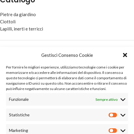
Pietre da giardino
Ciottoli
Lapilli, inerti e terricci
Privacy Policy
Gestisci Consenso Cookie
Cookie Policy (UE)
Per fornire le migliori esperienze, utilizziamo tecnologie come i cookie per
memorizzare e/o accedere alle informazioni del dispositivo. Il consenso a
queste tecnologie ci permetterà di elaborare dati come il comportamento di
navigazione o ID unici su questo sito. Non acconsentire o ritirare il consenso
Contatti e posizione
può influire negativamente su alcune caratteristiche e funzioni.
Funzionale
Sempre attivo
Via Delle Case 54, Loc. Pieve Al Toppo – 52041 Civitella (AR)
Statistiche
+39 335 318098
Marketing
info@maisanopietre.com