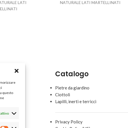
ATURALE LATI
NATURALE LATI MARTELLINATI
ELLINATI
Catalogo
memorizzare
Pietre da giardino
ci
su questo
Ciottoli
une
Lapilli, inerti e terricci
attivo
Privacy Policy
ne