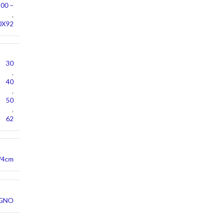
00 –
,
0X92
30
,
40
,
50
,
62
/4cm
EGNO