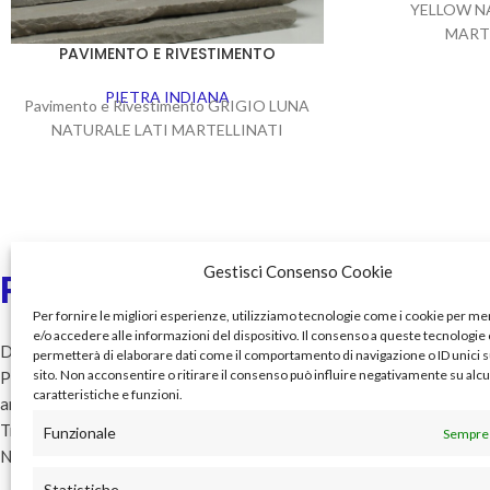
YELLOW N
MART
PAVIMENTO E RIVESTIMENTO
PIETRA INDIANA
Pavimento e Rivestimento GRIGIO LUNA
NATURALE LATI MARTELLINATI
Gestisci Consenso Cookie
Pietre&Storia
Menu
Per fornire le migliori esperienze, utilizziamo tecnologie come i cookie per 
Home
e/o accedere alle informazioni del dispositivo. Il consenso a queste tecnologie 
Da 45 anni nel suggestivo mondo delle
permetterà di elaborare dati come il comportamento di navigazione o ID unici 
Chi siamo
sito. Non acconsentire o ritirare il consenso può influire negativamente su alc
Pietre insieme a tutti coloro che hanno
Catalogo
caratteristiche e funzioni.
amato e tramandato le Vecchie
Servizi
Tradizioni e il piacere dei prodotti
Funzionale
Sempre 
News
Naturali…
Contatti e posizio
Statistiche