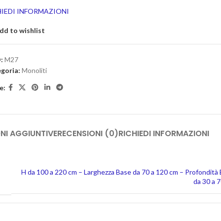
HIEDI INFORMAZIONI
dd to wishlist
:
M27
goria:
Monoliti
e:
NI AGGIUNTIVE
RECENSIONI (0)
RICHIEDI INFORMAZIONI
H da 100 a 220 cm – Larghezza Base da 70 a 120 cm – Profondità
da 30 a 