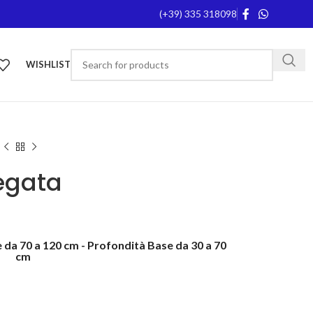
(+39) 335 318098
WISHLIST
egata
 da 70 a 120 cm - Profondità Base da 30 a 70
cm