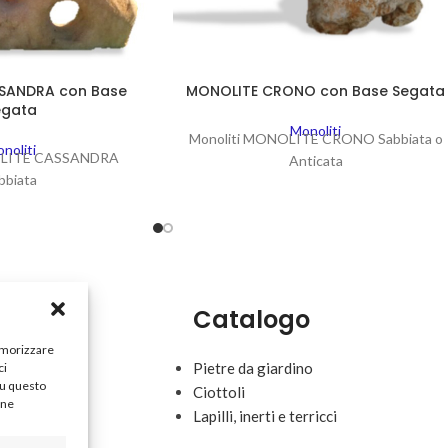
SANDRA con Base
MONOLITE CRONO con Base Segata
egata
Monoliti
Monoliti MONOLITE CRONO Sabbiata o
noliti
OLITE CASSANDRA
Anticata
bbiata
Catalogo
memorizzare
Pietre da giardino
ci
su questo
Ciottoli
une
Lapilli, inerti e terricci