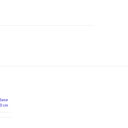
 Base
70 cm