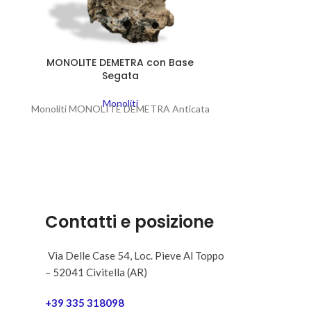
MONOLITE DEMETRA con Base
MONOLITE ER
Segata
Monoliti MONO
Monoliti
Monoliti MONOLITE DEMETRA Anticata
Contatti e posizione
Via Delle Case 54, Loc. Pieve Al Toppo
– 52041 Civitella (AR)
+39 335 318098