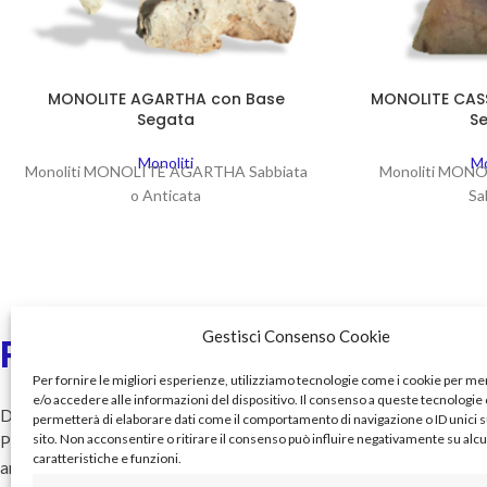
MONOLITE AGARTHA con Base
MONOLITE CAS
Segata
S
Monoliti
Mo
Monoliti MONOLITE AGARTHA Sabbiata
Monoliti MON
o Anticata
Sa
Gestisci Consenso Cookie
Pietre&Storia
Menu
Per fornire le migliori esperienze, utilizziamo tecnologie come i cookie per 
Home
e/o accedere alle informazioni del dispositivo. Il consenso a queste tecnologie 
Da 45 anni nel suggestivo mondo delle
permetterà di elaborare dati come il comportamento di navigazione o ID unici 
Chi siamo
sito. Non acconsentire o ritirare il consenso può influire negativamente su alc
Pietre insieme a tutti coloro che hanno
Catalogo
caratteristiche e funzioni.
amato e tramandato le Vecchie
Servizi