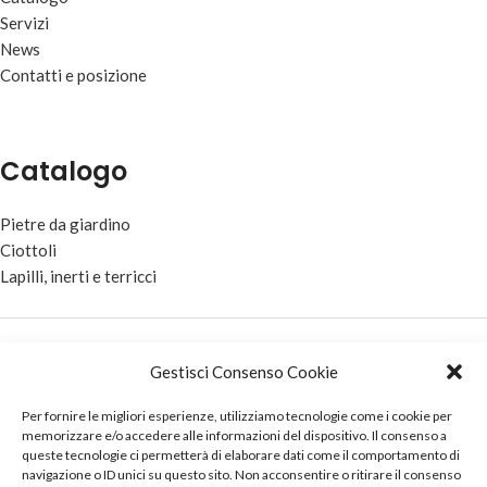
Servizi
News
Contatti e posizione
Catalogo
Pietre da giardino
Ciottoli
Lapilli, inerti e terricci
Privacy Policy
Gestisci Consenso Cookie
Cookie Policy (UE)
Per fornire le migliori esperienze, utilizziamo tecnologie come i cookie per
memorizzare e/o accedere alle informazioni del dispositivo. Il consenso a
queste tecnologie ci permetterà di elaborare dati come il comportamento di
navigazione o ID unici su questo sito. Non acconsentire o ritirare il consenso