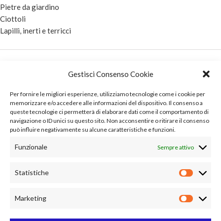
Pietre da giardino
Ciottoli
Lapilli, inerti e terricci
Privacy Policy
Gestisci Consenso Cookie
Cookie Policy (UE)
Per fornire le migliori esperienze, utilizziamo tecnologie come i cookie per
memorizzare e/o accedere alle informazioni del dispositivo. Il consenso a
queste tecnologie ci permetterà di elaborare dati come il comportamento di
navigazione o ID unici su questo sito. Non acconsentire o ritirare il consenso
può influire negativamente su alcune caratteristiche e funzioni.
Contatti e posizione
Funzionale
Sempre attivo
Via Delle Case 54, Loc. Pieve Al Toppo – 52041 Civitella (AR)
Statistiche
+39 335 318098
Marketing
info@maisanopietre.com