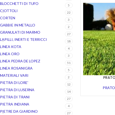
BLOCCHETTI DI TUFO
5
CIOTTOLI
22
CORTEN
3
GABBIE IN METALLO
2
GRANULATI DI MARMO
27
LAPILLI, INERTI E TERRICCI
18
LINEA KOTA
4
LINEA ORO
3
LINEA PEDRA DE LOPEZ
51
LINEA ROSANIGRA
5
MATERIALI VARI
PRATO
2
PIETRA DI LORE'
12
PRATO
PIETRA DI LUSERNA
14
PIETRA DI TRANI
27
PIETRA INDIANA
4
PIETRE DA GIARDINO
27