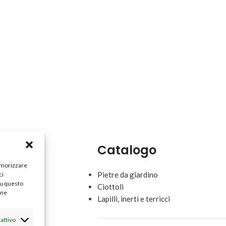
Catalogo
memorizzare
Pietre da giardino
ci
su questo
Ciottoli
une
Lapilli, inerti e terricci
attivo