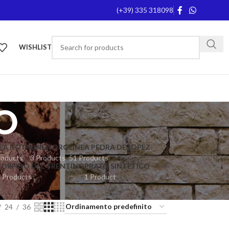
(+39) 335 318098
WISHLIST
O
NEA KOTA
LINEA ORO
LINEA PEDRA DE LOPEZ
roducts
3 Products
51 Products
PORFIDO DEL TRENTINO
PRATO SINTETICO
 Products
1 Product
24
36