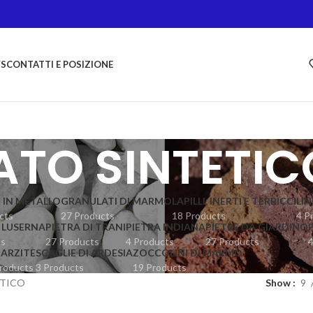
S
CONTATTI E POSIZIONE
ATO SINTETIC
 IN METALLO
GRANULATI DI MARMO
LAPILLI, INERTI E TERRICCI
LI
cts
27 Products
18 Products
4 P
I LUSERNA
PIETRA DI TRANI
PIETRA INDIANA
PIETRE DA GIARDINO
ts
27 Products
4 Products
27 Products
4
ARZITE
SCAGLIE DI ARDESIA
ZOCCOLINI DI MARMO
roducts
3 Products
19 Products
ETICO
Show
9