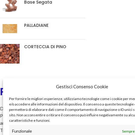
Base Segata
PALLADIANE
CORTECCIA DI PINO
Gestisci Consenso Cookie
Pietre&Storia
Menu
Per fornire le migliori esperienze, utilizziamo tecnologie come i cookie per 
Home
e/o accedere alle informazioni del dispositivo. Il consenso a queste tecnologie 
Da 45 anni nel suggestivo mondo delle
permetterà di elaborare dati come il comportamento di navigazione o ID unici 
Chi siamo
sito. Non acconsentire o ritirare il consenso può influire negativamente su alc
Pietre insieme a tutti coloro che hanno
Catalogo
caratteristiche e funzioni.
amato e tramandato le Vecchie
Servizi
Tradizioni e il piacere dei prodotti
Funzionale
Sempre 
News